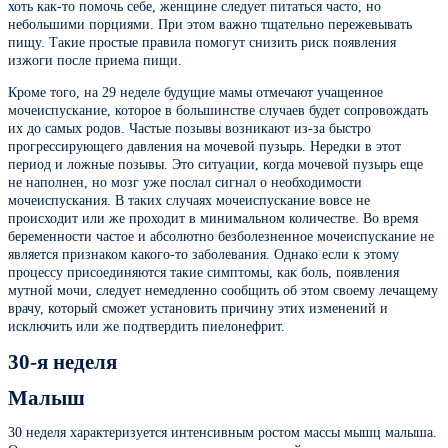
хоть как-то помочь себе, женщине следует питаться часто, но
небольшими порциями. При этом важно тщательно пережевывать
пищу. Такие простые правила помогут снизить риск появления
изжоги после приема пищи.
Кроме того, на 29 неделе будущие мамы отмечают учащенное
мочеиспускание, которое в большинстве случаев будет сопровождать
их до самых родов. Частые позывы возникают из-за быстро
прогрессирующего давления на мочевой пузырь. Нередки в этот
период и ложные позывы. Это ситуации, когда мочевой пузырь еще
не наполнен, но мозг уже послал сигнал о необходимости
мочеиспускания. В таких случаях мочеиспускание вовсе не
происходит или же проходит в минимальном количестве. Во время
беременности частое и абсолютно безболезненное мочеиспускание не
является признаком какого-то заболевания. Однако если к этому
процессу присоединяются такие симптомы, как боль, появления
мутной мочи, следует немедленно сообщить об этом своему лечащему
врачу, который сможет установить причину этих изменений и
исключить или же подтвердить пиелонефрит.
30-я неделя
Малыш
30 неделя характеризуется интенсивным ростом массы мышц малыша.