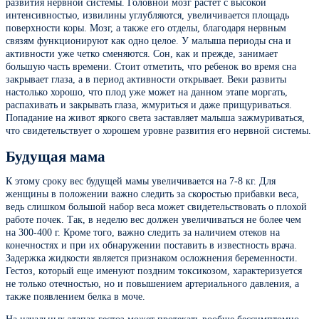
развития нервной системы. Головной мозг растет с высокой
интенсивностью, извилины углубляются, увеличивается площадь
поверхности коры. Мозг, а также его отделы, благодаря нервным
связям функционируют как одно целое. У малыша периоды сна и
активности уже четко сменяются. Сон, как и прежде, занимает
большую часть времени. Стоит отметить, что ребенок во время сна
закрывает глаза, а в период активности открывает. Веки развиты
настолько хорошо, что плод уже может на данном этапе моргать,
распахивать и закрывать глаза, жмуриться и даже прищуриваться.
Попадание на живот яркого света заставляет малыша зажмуриваться,
что свидетельствует о хорошем уровне развития его нервной системы.
Будущая мама
К этому сроку вес будущей мамы увеличивается на 7-8 кг. Для
женщины в положении важно следить за скоростью прибавки веса,
ведь слишком большой набор веса может свидетельствовать о плохой
работе почек. Так, в неделю вес должен увеличиваться не более чем
на 300-400 г. Кроме того, важно следить за наличием отеков на
конечностях и при их обнаружении поставить в известность врача.
Задержка жидкости является признаком осложнения беременности.
Гестоз, который еще именуют поздним токсикозом, характеризуется
не только отечностью, но и повышением артериального давления, а
также появлением белка в моче.