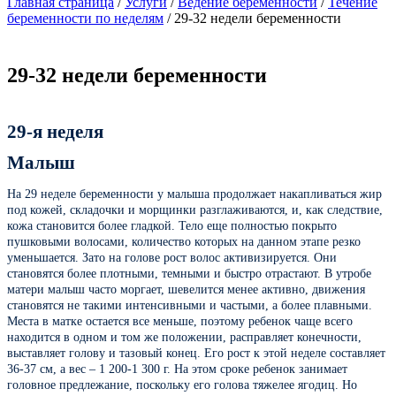
Главная страница
/
Услуги
/
Ведение беременности
/
Течение
беременности по неделям
/
29-32 недели беременности
29-32 недели беременности
29-я неделя
Малыш
На 29 неделе беременности у малыша продолжает накапливаться жир
под кожей, складочки и морщинки разглаживаются, и, как следствие,
кожа становится более гладкой. Тело еще полностью покрыто
пушковыми волосами, количество которых на данном этапе резко
уменьшается. Зато на голове рост волос активизируется. Они
становятся более плотными, темными и быстро отрастают. В утробе
матери малыш часто моргает, шевелится менее активно, движения
становятся не такими интенсивными и частыми, а более плавными.
Места в матке остается все меньше, поэтому ребенок чаще всего
находится в одном и том же положении, расправляет конечности,
выставляет голову и тазовый конец. Его рост к этой неделе составляет
36-37 см, а вес – 1 200-1 300 г. На этом сроке ребенок занимает
головное предлежание, поскольку его голова тяжелее ягодиц. Но