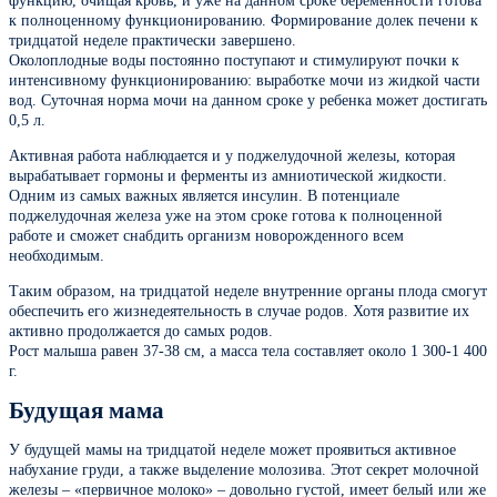
функцию, очищая кровь, и уже на данном сроке беременности готова
к полноценному функционированию. Формирование долек печени к
тридцатой неделе практически завершено.
Околоплодные воды постоянно поступают и стимулируют почки к
интенсивному функционированию: выработке мочи из жидкой части
вод. Суточная норма мочи на данном сроке у ребенка может достигать
0,5 л.
Активная работа наблюдается и у поджелудочной железы, которая
вырабатывает гормоны и ферменты из амниотической жидкости.
Одним из самых важных является инсулин. В потенциале
поджелудочная железа уже на этом сроке готова к полноценной
работе и сможет снабдить организм новорожденного всем
необходимым.
Таким образом, на тридцатой неделе внутренние органы плода смогут
обеспечить его жизнедеятельность в случае родов. Хотя развитие их
активно продолжается до самых родов.
Рост малыша равен 37-38 см, а масса тела составляет около 1 300-1 400
г.
Будущая мама
У будущей мамы на тридцатой неделе может проявиться активное
набухание груди, а также выделение молозива. Этот секрет молочной
железы – «первичное молоко» – довольно густой, имеет белый или же