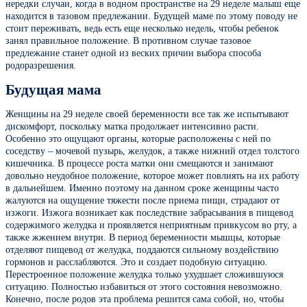
нередки случаи, когда в водном пространстве на 29 неделе малыш еще
находится в тазовом предлежании. Будущей маме по этому поводу не
стоит переживать, ведь есть еще несколько недель, чтобы ребенок
занял правильное положение. В противном случае тазовое
предлежание станет одной из веских причин выбора способа
родоразрешения.
Будущая мама
Женщины на 29 неделе своей беременности все так же испытывают
дискомфорт, поскольку матка продолжает интенсивно расти.
Особенно это ощущают органы, которые расположены с ней по
соседству – мочевой пузырь, желудок, а также нижний отдел толстого
кишечника. В процессе роста матки они смещаются и занимают
довольно неудобное положение, которое может повлиять на их работу
в дальнейшем. Именно поэтому на данном сроке женщины часто
жалуются на ощущение тяжести после приема пищи, страдают от
изжоги. Изжога возникает как последствие забрасывания в пищевод
содержимого желудка и проявляется неприятным привкусом во рту, а
также жжением внутри. В период беременности мышцы, которые
отделяют пищевод от желудка, поддаются сильному воздействию
гормонов и расслабляются. Это и создает подобную ситуацию.
Перестроенное положение желудка только ухудшает сложившуюся
ситуацию. Полностью избавиться от этого состояния невозможно.
Конечно, после родов эта проблема решится сама собой, но, чтобы