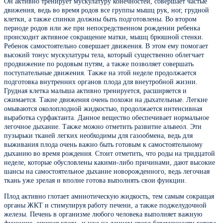
Он активно тренирует мускулатуру конечностей, совершает частые
движения, ведь во время родов все группы мышц рук, ног, грудной
клетки, а также спинки должны быть подготовлены. Во втором
периоде родов или же при непосредственном рождении ребенка
происходит активное сокращение матки, мышц брюшной стенки.
Ребенок самостоятельно совершает движения. В этом ему помогает
высокий тонус мускулатуры тела, который существенно облегчает
продвижение по родовым путям, а также позволяет совершать
поступательные движения. Также на этой неделе продолжается
подготовка внутренних органов плода для внеутробной жизни.
Грудная клетка малыша активно тренируется, расширяется и
сжимается. Такие движения очень похожи на дыхательные. Легкие
омываются околоплодной жидкостью, продолжается интенсивная
выработка сурфактанта. Данное вещество обеспечивает нормальное
легочное дыхание. Также можно отметить развитие альвеол. Эти
пузырьки тканей легких необходимы для газообмена, ведь для
выживания плода очень важно быть готовым к самостоятельному
дыханию во время рождения. Стоит отметить, что роды на тридцатой
неделе, которые обусловлены какими-либо причинами, дают высокие
шансы на самостоятельное дыхание новорожденного, ведь легочная
ткань уже зрелая и вполне готова выполнять свои функции.
Плод активно глотает амниотическую жидкость, тем самым сокращая
органы ЖКТ и стимулируя работу печени, а также поджелудочной
железы. Печень в организме любого человека выполняет важную