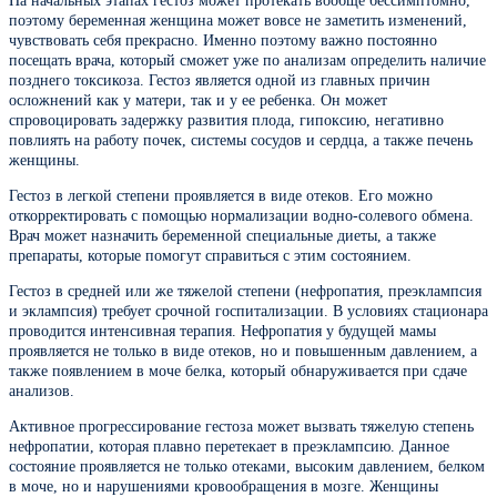
На начальных этапах гестоз может протекать вообще бессимптомно,
поэтому беременная женщина может вовсе не заметить изменений,
чувствовать себя прекрасно. Именно поэтому важно постоянно
посещать врача, который сможет уже по анализам определить наличие
позднего токсикоза. Гестоз является одной из главных причин
осложнений как у матери, так и у ее ребенка. Он может
спровоцировать задержку развития плода, гипоксию, негативно
повлиять на работу почек, системы сосудов и сердца, а также печень
женщины.
Гестоз в легкой степени проявляется в виде отеков. Его можно
откорректировать с помощью нормализации водно-солевого обмена.
Врач может назначить беременной специальные диеты, а также
препараты, которые помогут справиться с этим состоянием.
Гестоз в средней или же тяжелой степени (нефропатия, преэклампсия
и эклампсия) требует срочной госпитализации. В условиях стационара
проводится интенсивная терапия. Нефропатия у будущей мамы
проявляется не только в виде отеков, но и повышенным давлением, а
также появлением в моче белка, который обнаруживается при сдаче
анализов.
Активное прогрессирование гестоза может вызвать тяжелую степень
нефропатии, которая плавно перетекает в преэклампсию. Данное
состояние проявляется не только отеками, высоким давлением, белком
в моче, но и нарушениями кровообращения в мозге. Женщины