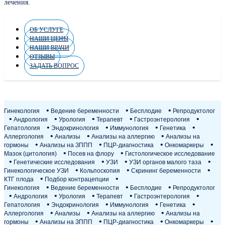
лечения.
ОБ УСЛУГЕ
НАШИ ЦЕНЫ
НАШИ ВРАЧИ
ОТЗЫВЫ
ЗАДАТЬ ВОПРОС
Гинекология
Ведение беременности
Бесплодие
Репродуктолог
Андрология
Урология
Терапевт
Гастроэнтерология
Гепатология
Эндокринология
Иммунология
Генетика
Аллергология
Анализы
Анализы на аллергию
Анализы на
гормоны
Анализы на ЗППП
ПЦР-диагностика
Онкомаркеры
Мазок (цитология)
Посев на флору
Гистологическое исследование
Генетические исследования
УЗИ
УЗИ органов малого таза
Гинекологическое УЗИ
Кольпоскопия
Скрининг беременности
КТГ плода
Подбор контрацепции
Гинекология
Ведение беременности
Бесплодие
Репродуктолог
Андрология
Урология
Терапевт
Гастроэнтерология
Гепатология
Эндокринология
Иммунология
Генетика
Аллергология
Анализы
Анализы на аллергию
Анализы на
гормоны
Анализы на ЗППП
ПЦР-диагностика
Онкомаркеры